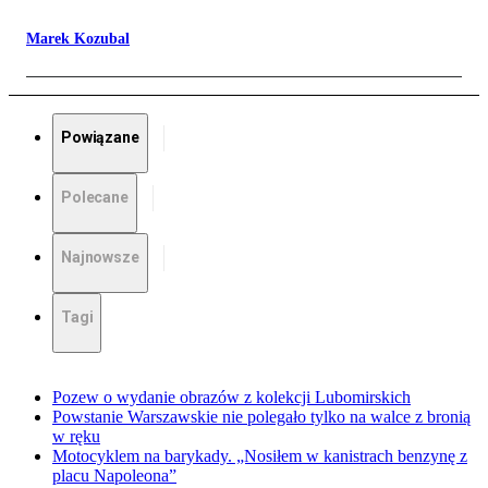
Marek Kozubal
Powiązane
Polecane
Najnowsze
Tagi
Pozew o wydanie obrazów z kolekcji Lubomirskich
Powstanie Warszawskie nie polegało tylko na walce z bronią
w ręku
Motocyklem na barykady. „Nosiłem w kanistrach benzynę z
placu Napoleona”