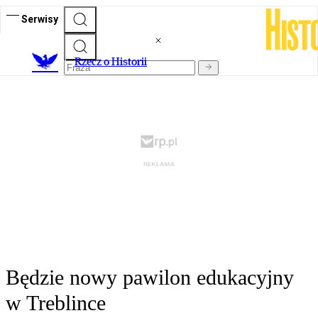
Serwisy
R
zecz o Historii
Będzie nowy pawilon edukacyjny
w Treblince