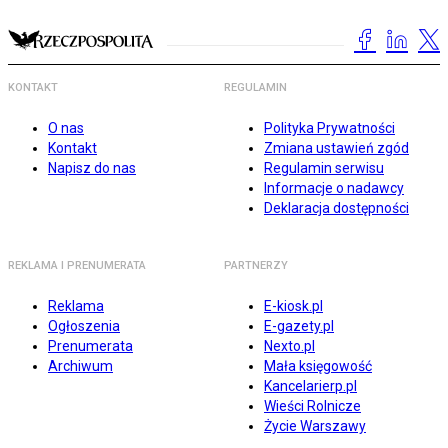
KONTAKT
REGULAMIN
O nas
Polityka Prywatności
Kontakt
Zmiana ustawień zgód
Napisz do nas
Regulamin serwisu
Informacje o nadawcy
Deklaracja dostępności
REKLAMA I PRENUMERATA
PARTNERZY
Reklama
E-kiosk.pl
Ogłoszenia
E-gazety.pl
Prenumerata
Nexto.pl
Archiwum
Mała księgowość
Kancelarierp.pl
Wieści Rolnicze
Życie Warszawy