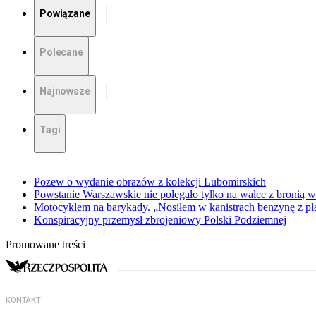
Powiązane
Polecane
Najnowsze
Tagi
Pozew o wydanie obrazów z kolekcji Lubomirskich
Powstanie Warszawskie nie polegało tylko na walce z bronią w
Motocyklem na barykady. „Nosiłem w kanistrach benzynę z p
Konspiracyjny przemysł zbrojeniowy Polski Podziemnej
Promowane treści
KONTAKT