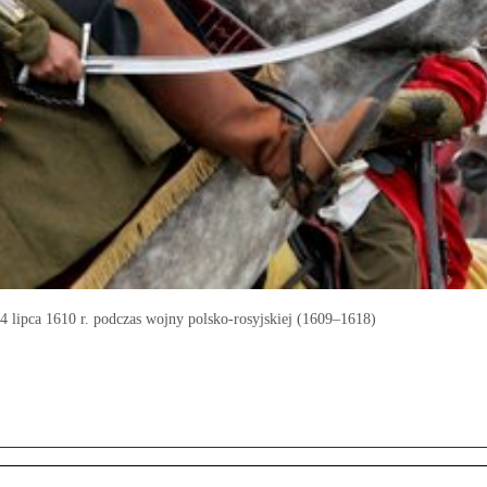
4 lipca 1610 r. podczas wojny polsko-rosyjskiej (1609–1618)