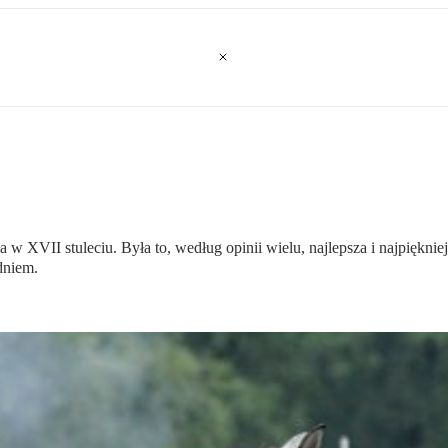
ła w XVII stuleciu. Była to, według opinii wielu, najlepsza i najpiękn
dniem.