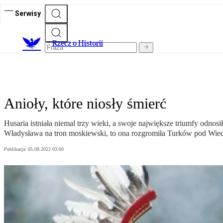
Serwisy
R
zecz o Historii
Anioły, które niosły śmierć
Husaria istniała niemal trzy wieki, a swoje największe triumfy odnosi
Władysława na tron moskiewski, to ona rozgromiła Turków pod Wie
Publikacja:
05.08.2022 03:00