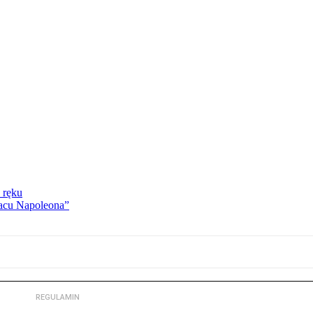
 ręku
lacu Napoleona”
REGULAMIN