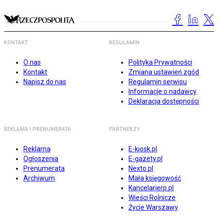
KONTAKT
REGULAMIN
O nas
Polityka Prywatności
Kontakt
Zmiana ustawień zgód
Napisz do nas
Regulamin serwisu
Informacje o nadawcy
Deklaracja dostępności
REKLAMA I PRENUMERATA
PARTNERZY
Reklama
E-kiosk.pl
Ogłoszenia
E-gazety.pl
Prenumerata
Nexto.pl
Archiwum
Mała księgowość
Kancelarierp.pl
Wieści Rolnicze
Życie Warszawy