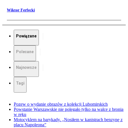
Wiktor Ferfecki
Powiązane
Polecane
Najnowsze
Tagi
Pozew o wydanie obrazów z kolekcji Lubomirskich
Powstanie Warszawskie nie polegało tylko na walce z bronią
w ręku
Motocyklem na barykady. „Nosiłem w kanistrach benzynę z
placu Napoleona”