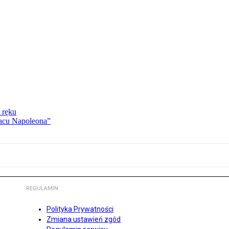
 ręku
lacu Napoleona”
REGULAMIN
Polityka Prywatności
Zmiana ustawień zgód