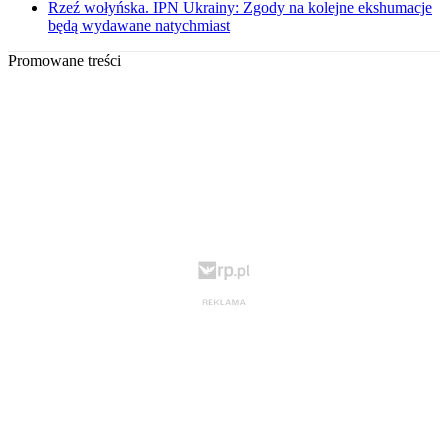
Rzeź wołyńska. IPN Ukrainy: Zgody na kolejne ekshumacje
będą wydawane natychmiast
Promowane treści