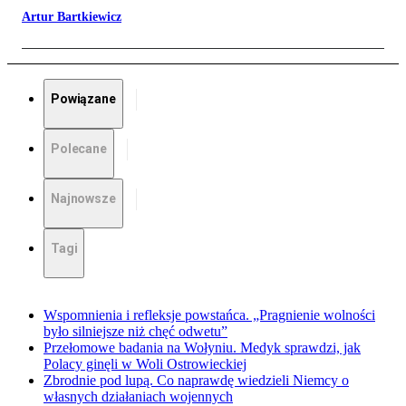
Artur Bartkiewicz
Powiązane
Polecane
Najnowsze
Tagi
Wspomnienia i refleksje powstańca. „Pragnienie wolności
było silniejsze niż chęć odwetu”
Przełomowe badania na Wołyniu. Medyk sprawdzi, jak
Polacy ginęli w Woli Ostrowieckiej
Zbrodnie pod lupą. Co naprawdę wiedzieli Niemcy o
własnych działaniach wojennych