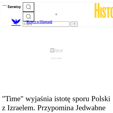
Serwisy
R
zecz o Historii
"Time" wyjaśnia istotę sporu Polski
z Izraelem. Przypomina Jedwabne