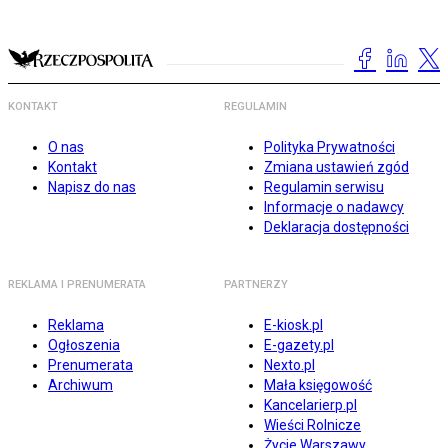
KONTAKT
REGULAMIN
O nas
Polityka Prywatności
Kontakt
Zmiana ustawień zgód
Napisz do nas
Regulamin serwisu
Informacje o nadawcy
Deklaracja dostępności
REKLAMA I PRENUMERATA
PARTNERZY
Reklama
E-kiosk.pl
Ogłoszenia
E-gazety.pl
Prenumerata
Nexto.pl
Archiwum
Mała księgowość
Kancelarierp.pl
Wieści Rolnicze
Życie Warszawy