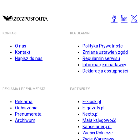
KONTAKT
REGULAMIN
O nas
Polityka Prywatności
Kontakt
Zmiana ustawień zgód
Napisz do nas
Regulamin serwisu
Informacje o nadawcy
Deklaracja dostępności
REKLAMA I PRENUMERATA
PARTNERZY
Reklama
E-kiosk.pl
Ogłoszenia
E-gazety.pl
Prenumerata
Nexto.pl
Archiwum
Mała księgowość
Kancelarierp.pl
Wieści Rolnicze
Życie Warszawy