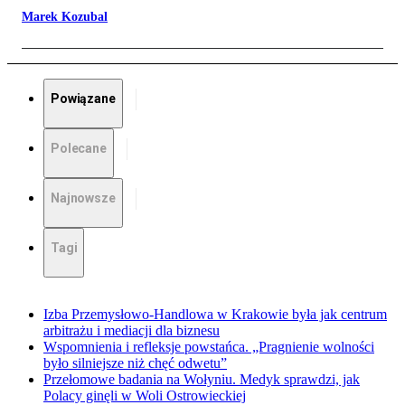
Marek Kozubal
Powiązane
Polecane
Najnowsze
Tagi
Izba Przemysłowo-Handlowa w Krakowie była jak centrum
arbitrażu i mediacji dla biznesu
Wspomnienia i refleksje powstańca. „Pragnienie wolności
było silniejsze niż chęć odwetu”
Przełomowe badania na Wołyniu. Medyk sprawdzi, jak
Polacy ginęli w Woli Ostrowieckiej