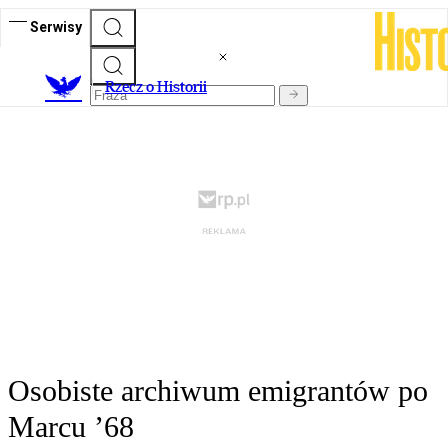
Serwisy
R
zecz o Historii
Osobiste archiwum emigrantów po
Marcu ’68