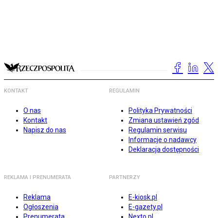
KONTAKT
REGULAMIN
O nas
Polityka Prywatności
Kontakt
Zmiana ustawień zgód
Napisz do nas
Regulamin serwisu
Informacje o nadawcy
Deklaracja dostępności
REKLAMA I PRENUMERATA
PARTNERZY
Reklama
E-kiosk.pl
Ogłoszenia
E-gazety.pl
Prenumerata
Nexto.pl