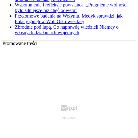
Wspomnienia i refleksje powstańca. „Pragnienie wolności
było silniejsze niż chęć odwetu”
Przełomowe badania na Wołyniu. Medyk sprawdzi, jak
Polacy ginęli w Woli Ostrowieckiej
Zbrodnie pod lupą. Co naprawdę wiedzieli Niemcy o
własnych działaniach wojennych
Promowane treści