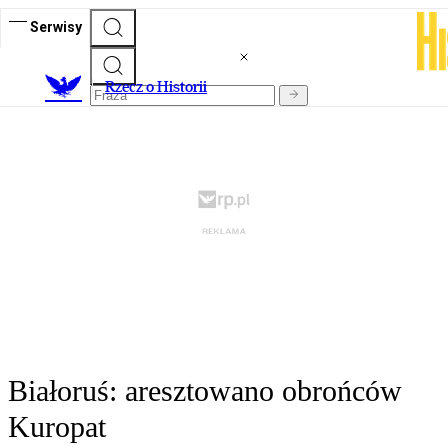
Serwisy
R
zecz o Historii
Białoruś: aresztowano obrońców
Kuropat