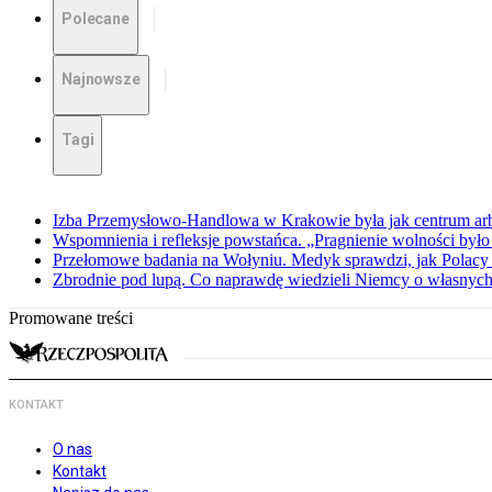
Polecane
Najnowsze
Tagi
Izba Przemysłowo-Handlowa w Krakowie była jak centrum arbit
Wspomnienia i refleksje powstańca. „Pragnienie wolności było 
Przełomowe badania na Wołyniu. Medyk sprawdzi, jak Polacy 
Zbrodnie pod lupą. Co naprawdę wiedzieli Niemcy o własnych
Promowane treści
KONTAKT
O nas
Kontakt