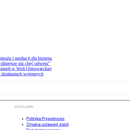
rażu i mediacji dla biznesu
silniejsze niż chęć odwetu”
ginęli w Woli Ostrowieckiej
 działaniach wojennych
REGULAMIN
Polityka Prywatności
Zmiana ustawień zgód