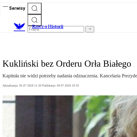
Serwisy
R
zecz o Historii
Kukliński bez Orderu Orła Białego
Kapituła nie widzi potrzeby nadania odznaczenia. Kancelaria Prezyde
Aktualizacja:
05.07.2018 11:20
Publikacja:
04.07.2018 19:33