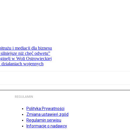
rażu i mediacji dla biznesu
silniejsze niż chęć odwetu”
ginęli w Woli Ostrowieckiej
 działaniach wojennych
REGULAMIN
Polityka Prywatności
Zmiana ustawień zgód
Regulamin serwisu
Informacje o nadawcy