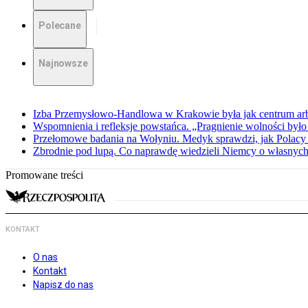
Polecane
Najnowsze
Izba Przemysłowo-Handlowa w Krakowie była jak centrum arbit
Wspomnienia i refleksje powstańca. „Pragnienie wolności było 
Przełomowe badania na Wołyniu. Medyk sprawdzi, jak Polacy 
Zbrodnie pod lupą. Co naprawdę wiedzieli Niemcy o własnych
Promowane treści
KONTAKT
O nas
Kontakt
Napisz do nas