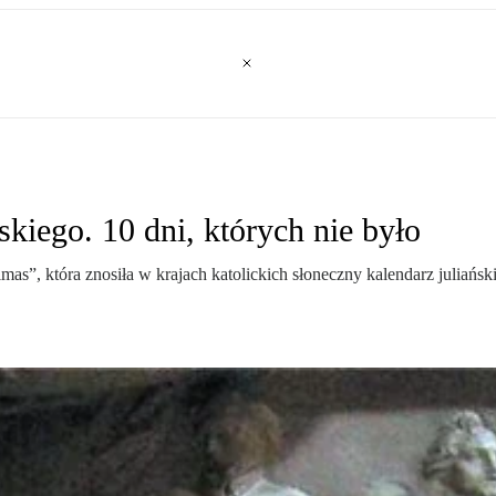
kiego. 10 dni, których nie było
imas”, która znosiła w krajach katolickich słoneczny kalendarz juliań