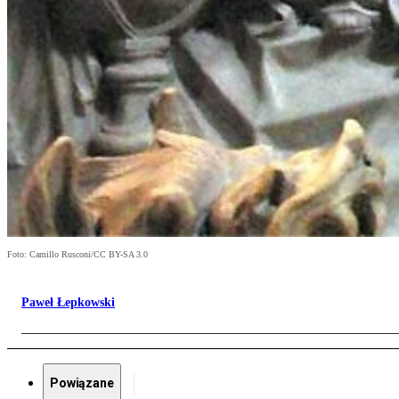
Foto: Camillo Rusconi/CC BY-SA 3.0
Paweł Łepkowski
Powiązane