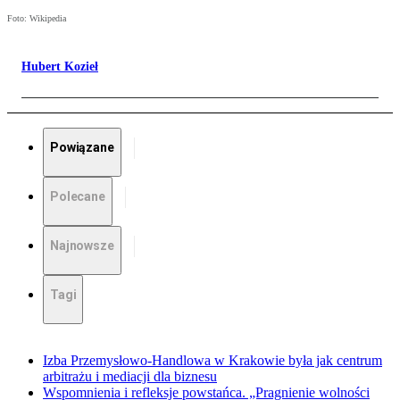
Foto: Wikipedia
Hubert Kozieł
Powiązane
Polecane
Najnowsze
Tagi
Izba Przemysłowo-Handlowa w Krakowie była jak centrum
arbitrażu i mediacji dla biznesu
Wspomnienia i refleksje powstańca. „Pragnienie wolności