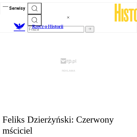
Serwisy
R
zecz o Historii
Feliks Dzierżyński: Czerwony
mściciel