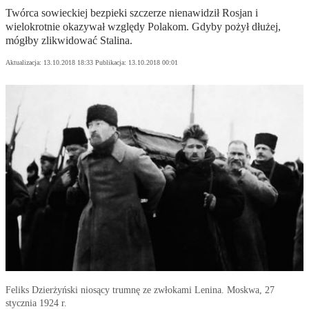
Twórca sowieckiej bezpieki szczerze nienawidził Rosjan i
wielokrotnie okazywał względy Polakom. Gdyby pożył dłużej,
mógłby zlikwidować Stalina.
Aktualizacja:
13.10.2018 18:33
Publikacja:
13.10.2018 00:01
Feliks Dzierżyński niosący trumnę ze zwłokami Lenina. Moskwa, 27
stycznia 1924 r.