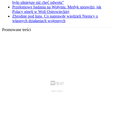
było silniejsze niż chęć odwetu”
Przełomowe badania na Wołyniu. Medyk sprawdzi, jak
Polacy ginęli w Woli Ostrowieckiej
Zbrodnie pod lupą. Co naprawdę wiedzieli Niemcy o
własnych działaniach wojennych
Promowane treści