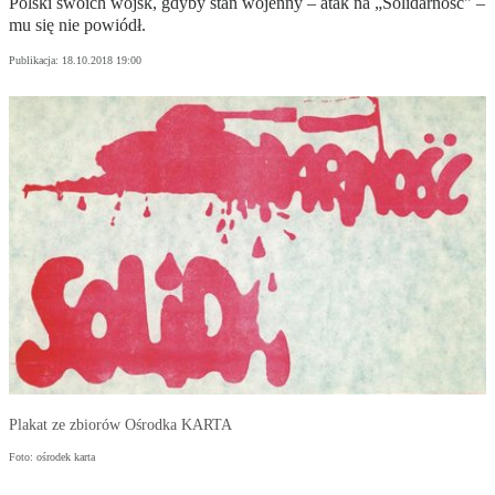
Polski swoich wojsk, gdyby stan wojenny – atak na „Solidarność" –
mu się nie powiódł.
Publikacja:
18.10.2018 19:00
Plakat ze zbiorów Ośrodka KARTA
Foto: ośrodek karta