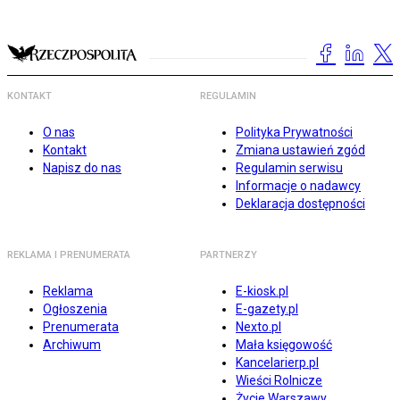
KONTAKT
REGULAMIN
O nas
Polityka Prywatności
Kontakt
Zmiana ustawień zgód
Napisz do nas
Regulamin serwisu
Informacje o nadawcy
Deklaracja dostępności
REKLAMA I PRENUMERATA
PARTNERZY
Reklama
E-kiosk.pl
Ogłoszenia
E-gazety.pl
Prenumerata
Nexto.pl
Archiwum
Mała księgowość
Kancelarierp.pl
Wieści Rolnicze
Życie Warszawy