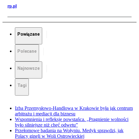
rp.pl
Powiązane
Polecane
Najnowsze
Tagi
Izba Przemysłowo-Handlowa w Krakowie była jak centrum
arbitrażu i mediacji dla biznesu
Wspomnienia i refleksje powstańca. „Pragnienie wolności
było silniejsze niż chęć odwetu”
Przełomowe badania na Wołyniu. Medyk sprawdzi, jak
Polacy ginęli w Woli Ostrowieckiej