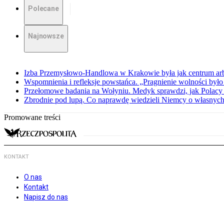
Polecane
Najnowsze
Izba Przemysłowo-Handlowa w Krakowie była jak centrum arbit
Wspomnienia i refleksje powstańca. „Pragnienie wolności było 
Przełomowe badania na Wołyniu. Medyk sprawdzi, jak Polacy 
Zbrodnie pod lupą. Co naprawdę wiedzieli Niemcy o własnych
Promowane treści
KONTAKT
O nas
Kontakt
Napisz do nas