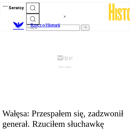
Serwisy
R
zecz o Historii
Wałęsa: Przespałem się, zadzwonił
generał. Rzuciłem słuchawkę