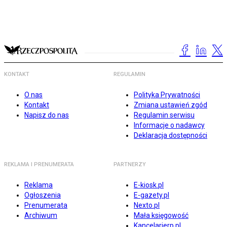
KONTAKT
REGULAMIN
O nas
Polityka Prywatności
Kontakt
Zmiana ustawień zgód
Napisz do nas
Regulamin serwisu
Informacje o nadawcy
Deklaracja dostępności
REKLAMA I PRENUMERATA
PARTNERZY
Reklama
E-kiosk.pl
Ogłoszenia
E-gazety.pl
Prenumerata
Nexto.pl
Archiwum
Mała księgowość
Kancelarierp.pl