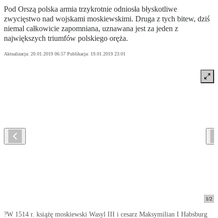
Pod Orszą polska armia trzykrotnie odniosła błyskotliwe
zwycięstwo nad wojskami moskiewskimi. Druga z tych bitew, dziś
niemal całkowicie zapomniana, uznawana jest za jeden z
największych triumfów polskiego oręża.
Aktualizacja:
20.01.2019 06:57
Publikacja:
19.01.2019 23:01
1
/
2
?W 1514 r. książę moskiewski Wasyl III i cesarz Maksymilian I Habsburg