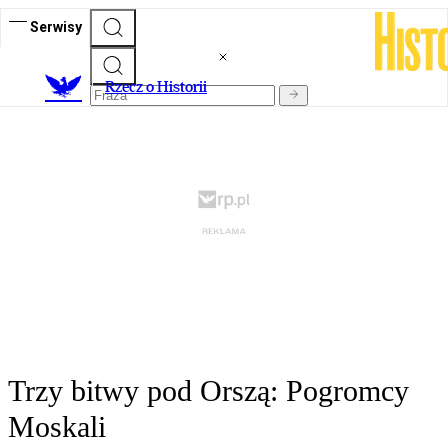
Serwisy
R
zecz o Historii
Trzy bitwy pod Orszą: Pogromcy
Moskali