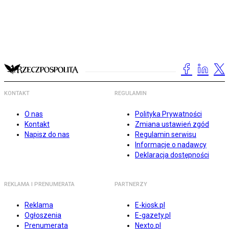
KONTAKT
REGULAMIN
O nas
Polityka Prywatności
Kontakt
Zmiana ustawień zgód
Napisz do nas
Regulamin serwisu
Informacje o nadawcy
Deklaracja dostępności
REKLAMA I PRENUMERATA
PARTNERZY
Reklama
E-kiosk.pl
Ogłoszenia
E-gazety.pl
Prenumerata
Nexto.pl