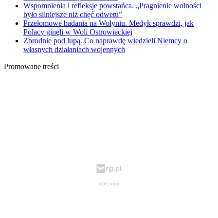
Wspomnienia i refleksje powstańca. „Pragnienie wolności
było silniejsze niż chęć odwetu”
Przełomowe badania na Wołyniu. Medyk sprawdzi, jak
Polacy ginęli w Woli Ostrowieckiej
Zbrodnie pod lupą. Co naprawdę wiedzieli Niemcy o
własnych działaniach wojennych
Promowane treści