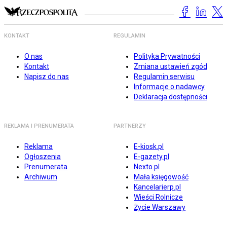
KONTAKT
REGULAMIN
O nas
Polityka Prywatności
Kontakt
Zmiana ustawień zgód
Napisz do nas
Regulamin serwisu
Informacje o nadawcy
Deklaracja dostępności
REKLAMA I PRENUMERATA
PARTNERZY
Reklama
E-kiosk.pl
Ogłoszenia
E-gazety.pl
Prenumerata
Nexto.pl
Archiwum
Mała księgowość
Kancelarierp.pl
Wieści Rolnicze
Życie Warszawy