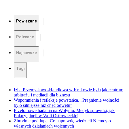
Powiązane
Polecane
Najnowsze
Tagi
Izba Przemysłowo-Handlowa w Krakowie była jak centrum
arbitrażu i mediacji dla biznesu
Wspomnienia i refleksje powstańca. „Pragnienie wolności
było silniejsze niż chęć odwetu”
Przełomowe badania na Wołyniu. Medyk sprawdzi, jak
Polacy ginęli w Woli Ostrowieckiej
Zbrodnie pod lupą. Co naprawdę wiedzieli Niemcy o
własnych działaniach wojennych