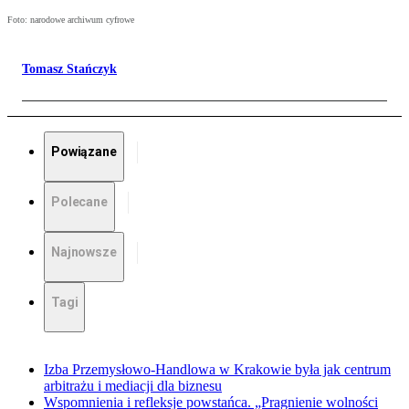
Foto: narodowe archiwum cyfrowe
Tomasz Stańczyk
Powiązane
Polecane
Najnowsze
Tagi
Izba Przemysłowo-Handlowa w Krakowie była jak centrum
arbitrażu i mediacji dla biznesu
Wspomnienia i refleksje powstańca. „Pragnienie wolności