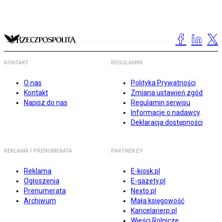
KONTAKT
REGULAMIN
O nas
Polityka Prywatności
Kontakt
Zmiana ustawień zgód
Napisz do nas
Regulamin serwisu
Informacje o nadawcy
Deklaracja dostępności
REKLAMA I PRENUMERATA
PARTNERZY
Reklama
E-kiosk.pl
Ogłoszenia
E-gazety.pl
Prenumerata
Nexto.pl
Archiwum
Mała księgowość
Kancelarierp.pl
Wieści Rolnicze