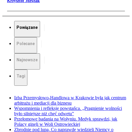
Krzysztof Jóźwiak
Powiązane
Polecane
Najnowsze
Tagi
Izba Przemysłowo-Handlowa w Krakowie była jak centrum
arbitrażu i mediacji dla biznesu
Wspomnienia i refleksje powstańca. „Pragnienie wolności
było silniejsze niż chęć odwetu”
Przełomowe badania na Wołyniu. Medyk sprawdzi, jak
Polacy ginęli w Woli Ostrowieckiej
Zbrodnie pod lupą. Co naprawdę wiedzieli Niemcy o