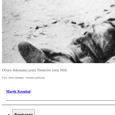
Ofiary dokonanej przez Niemców rzezi Woli
Foto: Autor nieznany / domena publiczna
Marek Kozubal
Powiązane