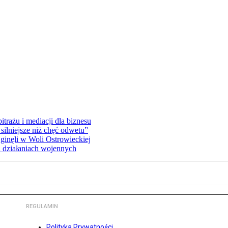
rażu i mediacji dla biznesu
silniejsze niż chęć odwetu”
ginęli w Woli Ostrowieckiej
 działaniach wojennych
REGULAMIN
Polityka Prywatności