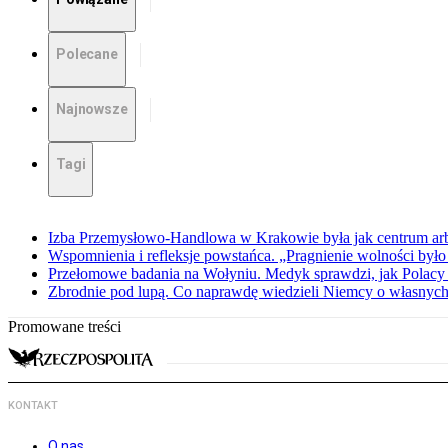
Polecane
Najnowsze
Tagi
Izba Przemysłowo-Handlowa w Krakowie była jak centrum arbit
Wspomnienia i refleksje powstańca. „Pragnienie wolności było 
Przełomowe badania na Wołyniu. Medyk sprawdzi, jak Polacy 
Zbrodnie pod lupą. Co naprawdę wiedzieli Niemcy o własnych
Promowane treści
KONTAKT
O nas