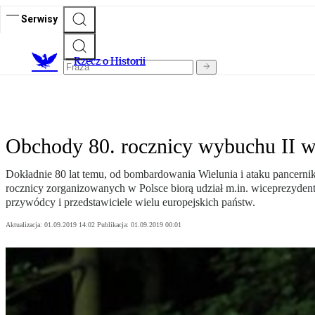
Serwisy
R
zecz o Historii
Obchody 80. rocznicy wybuchu II w
Dokładnie 80 lat temu, od bombardowania Wielunia i ataku pancerni
rocznicy zorganizowanych w Polsce biorą udział m.in. wiceprezydent
przywódcy i przedstawiciele wielu europejskich państw.
Aktualizacja:
01.09.2019 14:02
Publikacja:
01.09.2019 00:01