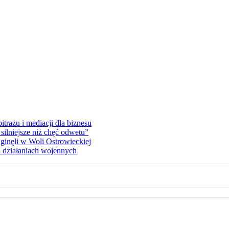
rażu i mediacji dla biznesu
silniejsze niż chęć odwetu”
ginęli w Woli Ostrowieckiej
 działaniach wojennych