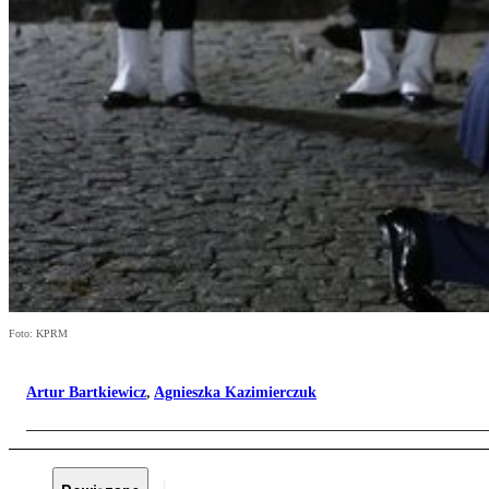
Foto: KPRM
Artur Bartkiewicz
,
Agnieszka Kazimierczuk