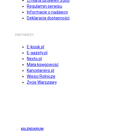
Zmiana ustawień zgód
Regulamin serwisu
Informacje o nadawcy
Deklaracja dostępności
PARTNERZY
E-kiosk.pl
E-gazety.pl
Nexto.pl
Mała księgowość
Kancelarierp.pl
Wieści Rolnicze
Życie Warszawy
KALENDARIUM