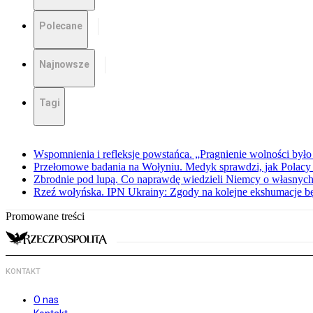
Polecane
Najnowsze
Tagi
Wspomnienia i refleksje powstańca. „Pragnienie wolności było 
Przełomowe badania na Wołyniu. Medyk sprawdzi, jak Polacy 
Zbrodnie pod lupą. Co naprawdę wiedzieli Niemcy o własnych
Rzeź wołyńska. IPN Ukrainy: Zgody na kolejne ekshumacje 
Promowane treści
KONTAKT
O nas