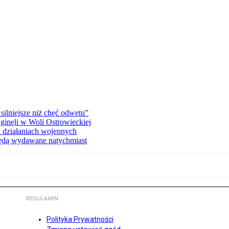
silniejsze niż chęć odwetu”
ginęli w Woli Ostrowieckiej
 działaniach wojennych
będą wydawane natychmiast
REGULAMIN
Polityka Prywatności