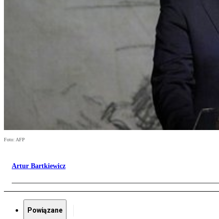
Foto: AFP
Artur Bartkiewicz
Powiązane