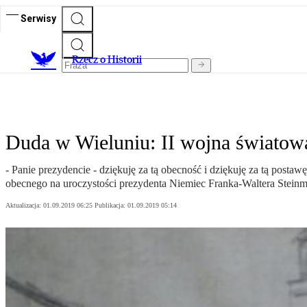
Serwisy
R
zecz o Historii
Duda w Wieluniu: II wojna światowa
- Panie prezydencie - dziękuję za tą obecność i dziękuję za tą pos
obecnego na uroczystości prezydenta Niemiec Franka-Waltera Steinm
Aktualizacja:
01.09.2019 06:25
Publikacja:
01.09.2019 05:14