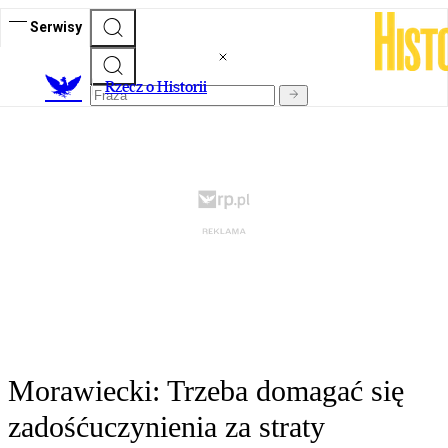
Serwisy
R
zecz o Historii
Morawiecki: Trzeba domagać się
zadośćuczynienia za straty