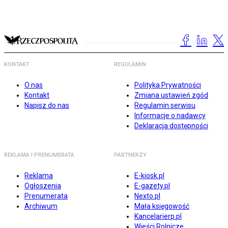
KONTAKT
REGULAMIN
O nas
Polityka Prywatności
Kontakt
Zmiana ustawień zgód
Napisz do nas
Regulamin serwisu
Informacje o nadawcy
Deklaracja dostępności
REKLAMA I PRENUMERATA
PARTNERZY
Reklama
E-kiosk.pl
Ogłoszenia
E-gazety.pl
Prenumerata
Nexto.pl
Archiwum
Mała księgowość
Kancelarierp.pl
Wieści Rolnicze