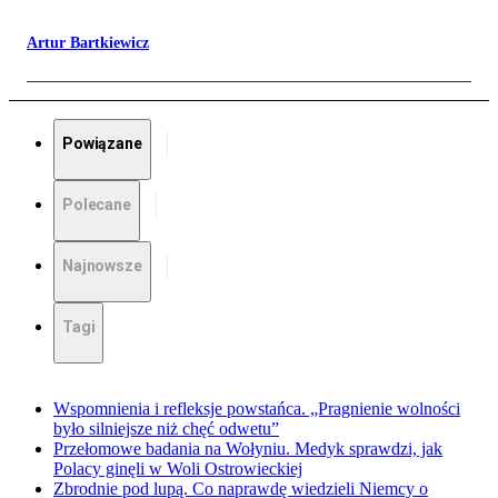
Artur Bartkiewicz
Powiązane
Polecane
Najnowsze
Tagi
Wspomnienia i refleksje powstańca. „Pragnienie wolności
było silniejsze niż chęć odwetu”
Przełomowe badania na Wołyniu. Medyk sprawdzi, jak
Polacy ginęli w Woli Ostrowieckiej
Zbrodnie pod lupą. Co naprawdę wiedzieli Niemcy o