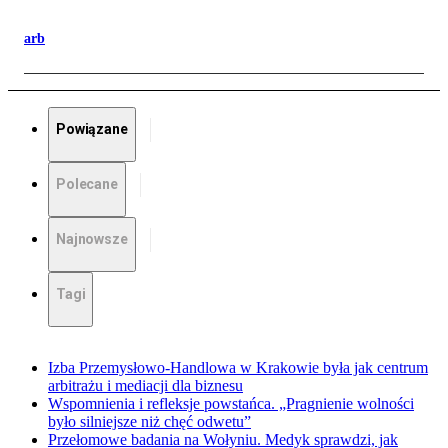
arb
Powiązane
Polecane
Najnowsze
Tagi
Izba Przemysłowo-Handlowa w Krakowie była jak centrum
arbitrażu i mediacji dla biznesu
Wspomnienia i refleksje powstańca. „Pragnienie wolności
było silniejsze niż chęć odwetu”
Przełomowe badania na Wołyniu. Medyk sprawdzi, jak