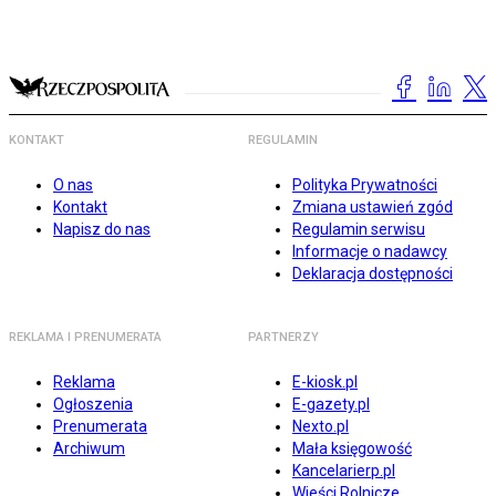
KONTAKT
REGULAMIN
O nas
Polityka Prywatności
Kontakt
Zmiana ustawień zgód
Napisz do nas
Regulamin serwisu
Informacje o nadawcy
Deklaracja dostępności
REKLAMA I PRENUMERATA
PARTNERZY
Reklama
E-kiosk.pl
Ogłoszenia
E-gazety.pl
Prenumerata
Nexto.pl
Archiwum
Mała księgowość
Kancelarierp.pl
Wieści Rolnicze