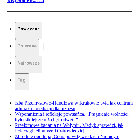
Krzysztof Kowalski
Powiązane
Polecane
Najnowsze
Tagi
Izba Przemysłowo-Handlowa w Krakowie była jak centrum
arbitrażu i mediacji dla biznesu
Wspomnienia i refleksje powstańca. „Pragnienie wolności
było silniejsze niż chęć odwetu”
Przełomowe badania na Wołyniu. Medyk sprawdzi, jak
Polacy ginęli w Woli Ostrowieckiej
Zbrodnie pod lupą. Co naprawdę wiedzieli Niemcy o