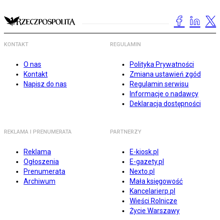
KONTAKT
REGULAMIN
O nas
Polityka Prywatności
Kontakt
Zmiana ustawień zgód
Napisz do nas
Regulamin serwisu
Informacje o nadawcy
Deklaracja dostępności
REKLAMA I PRENUMERATA
PARTNERZY
Reklama
E-kiosk.pl
Ogłoszenia
E-gazety.pl
Prenumerata
Nexto.pl
Archiwum
Mała księgowość
Kancelarierp.pl
Wieści Rolnicze
Życie Warszawy