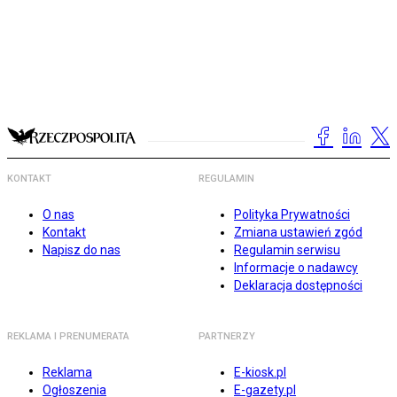
KONTAKT
REGULAMIN
O nas
Polityka Prywatności
Kontakt
Zmiana ustawień zgód
Napisz do nas
Regulamin serwisu
Informacje o nadawcy
Deklaracja dostępności
REKLAMA I PRENUMERATA
PARTNERZY
Reklama
E-kiosk.pl
Ogłoszenia
E-gazety.pl