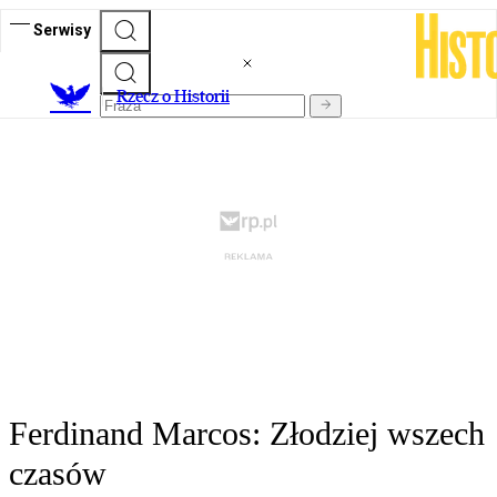
Serwisy
R
zecz o Historii
Ferdinand Marcos: Złodziej wszech
czasów