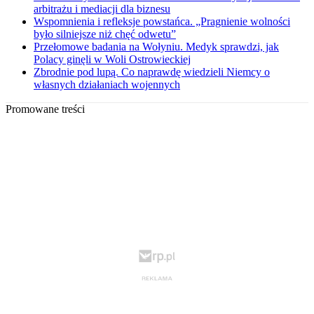
arbitrażu i mediacji dla biznesu
Wspomnienia i refleksje powstańca. „Pragnienie wolności
było silniejsze niż chęć odwetu”
Przełomowe badania na Wołyniu. Medyk sprawdzi, jak
Polacy ginęli w Woli Ostrowieckiej
Zbrodnie pod lupą. Co naprawdę wiedzieli Niemcy o
własnych działaniach wojennych
Promowane treści