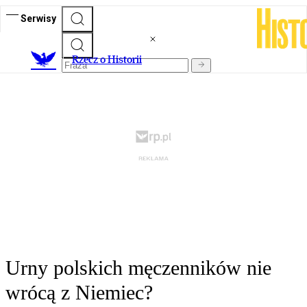
Serwisy
R
zecz o Historii
Urny polskich męczenników nie
wrócą z Niemiec?