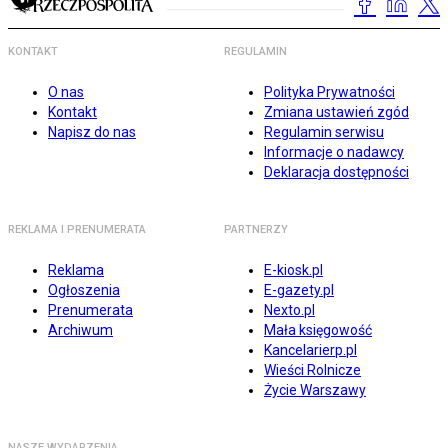
KONTAKT
REGULAMIN
O nas
Polityka Prywatności
Kontakt
Zmiana ustawień zgód
Napisz do nas
Regulamin serwisu
Informacje o nadawcy
Deklaracja dostępności
REKLAMA I PRENUMERATA
PARTNERZY
Reklama
E-kiosk.pl
Ogłoszenia
E-gazety.pl
Prenumerata
Nexto.pl
Archiwum
Mała księgowość
Kancelarierp.pl
Wieści Rolnicze
Życie Warszawy
NASZE WYDARZENIA