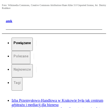
Foto: Wikimedia Commons, Creative Commons Attribution-Share Alike 3.0 Unported license, fot. Dmitry
Rozhkov
amk
Powiązane
Polecane
Najnowsze
Tagi
Izba Przemysłowo-Handlowa w Krakowie była jak centrum
arbitrażu i mediacji dla biznesu