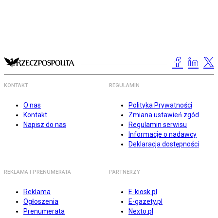
KONTAKT
REGULAMIN
O nas
Polityka Prywatności
Kontakt
Zmiana ustawień zgód
Napisz do nas
Regulamin serwisu
Informacje o nadawcy
Deklaracja dostępności
REKLAMA I PRENUMERATA
PARTNERZY
Reklama
E-kiosk.pl
Ogłoszenia
E-gazety.pl
Prenumerata
Nexto.pl