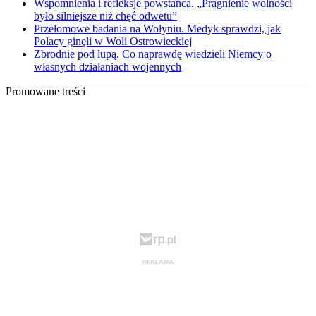
Wspomnienia i refleksje powstańca. „Pragnienie wolności
było silniejsze niż chęć odwetu”
Przełomowe badania na Wołyniu. Medyk sprawdzi, jak
Polacy ginęli w Woli Ostrowieckiej
Zbrodnie pod lupą. Co naprawdę wiedzieli Niemcy o
własnych działaniach wojennych
Promowane treści