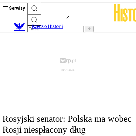
Serwisy
R
zecz o Historii
Rosyjski senator: Polska ma wobec
Rosji niespłacony dług