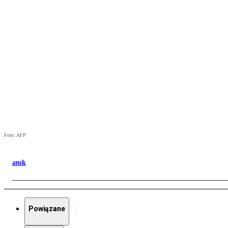
Foto: AFP
amk
Powiązane