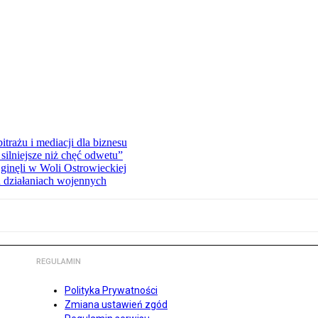
rażu i mediacji dla biznesu
silniejsze niż chęć odwetu”
ginęli w Woli Ostrowieckiej
 działaniach wojennych
REGULAMIN
Polityka Prywatności
Zmiana ustawień zgód