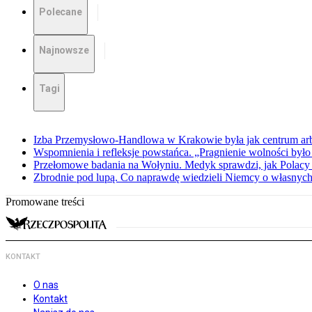
Polecane
Najnowsze
Tagi
Izba Przemysłowo-Handlowa w Krakowie była jak centrum arbit
Wspomnienia i refleksje powstańca. „Pragnienie wolności było 
Przełomowe badania na Wołyniu. Medyk sprawdzi, jak Polacy 
Zbrodnie pod lupą. Co naprawdę wiedzieli Niemcy o własnych
Promowane treści
KONTAKT
O nas
Kontakt