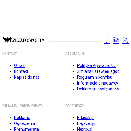
KONTAKT
REGULAMIN
O nas
Polityka Prywatności
Kontakt
Zmiana ustawień zgód
Napisz do nas
Regulamin serwisu
Informacje o nadawcy
Deklaracja dostępności
REKLAMA I PRENUMERATA
PARTNERZY
Reklama
E-kiosk.pl
Ogłoszenia
E-gazety.pl
Prenumerata
Nexto.pl