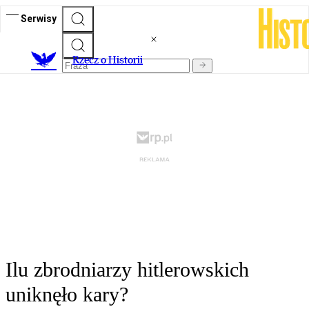
Serwisy
R
zecz o Historii
Ilu zbrodniarzy hitlerowskich
uniknęło kary?