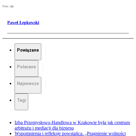
Foto: afp
Paweł Łepkowski
Powiązane
Polecane
Najnowsze
Tagi
Izba Przemysłowo-Handlowa w Krakowie była jak centrum
arbitrażu i mediacji dla biznesu
Wspomnienia i refleksje powstańca. „Pragnienie wolności