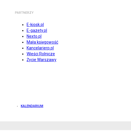
PARTNERZY
E-kiosk.pl
E-gazety.pl
Nexto.pl
Mała księgowość
Kancelarierp.pl
Wieści Rolnicze
Życie Warszawy
KALENDARIUM