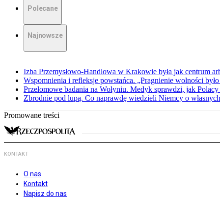
Polecane
Najnowsze
Izba Przemysłowo-Handlowa w Krakowie była jak centrum arbit
Wspomnienia i refleksje powstańca. „Pragnienie wolności było 
Przełomowe badania na Wołyniu. Medyk sprawdzi, jak Polacy 
Zbrodnie pod lupą. Co naprawdę wiedzieli Niemcy o własnych
Promowane treści
KONTAKT
O nas
Kontakt
Napisz do nas