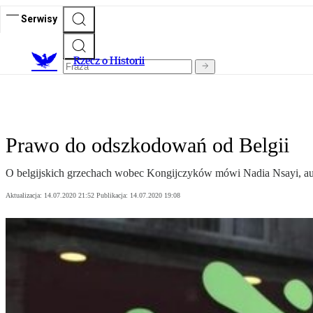
Serwisy
R
zecz o Historii
Prawo do odszkodowań od Belgii
O belgijskich grzechach wobec Kongijczyków mówi Nadia Nsayi, aut
Aktualizacja:
14.07.2020 21:52
Publikacja:
14.07.2020 19:08