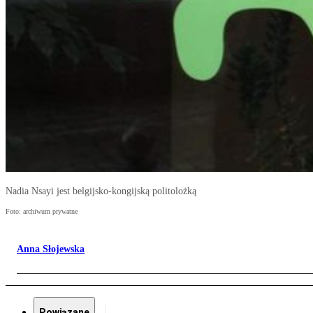
Nadia Nsayi jest belgijsko-kongijską politolożką
Foto: archiwum prywatne
Anna Słojewska
Powiązane