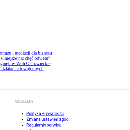
rażu i mediacji dla biznesu
silniejsze niż chęć odwetu”
ginęli w Woli Ostrowieckiej
 działaniach wojennych
REGULAMIN
Polityka Prywatności
Zmiana ustawień zgód
Regulamin serwisu