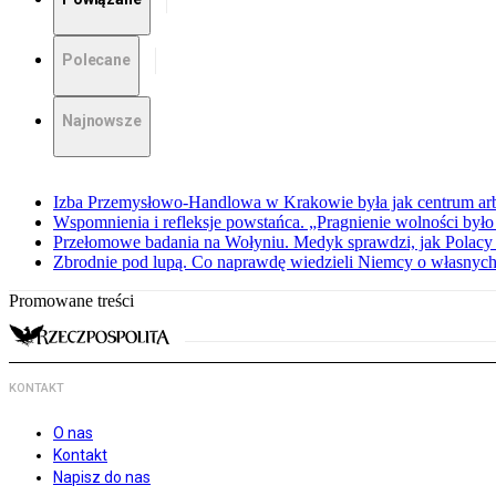
Polecane
Najnowsze
Izba Przemysłowo-Handlowa w Krakowie była jak centrum arbit
Wspomnienia i refleksje powstańca. „Pragnienie wolności było 
Przełomowe badania na Wołyniu. Medyk sprawdzi, jak Polacy 
Zbrodnie pod lupą. Co naprawdę wiedzieli Niemcy o własnych
Promowane treści
KONTAKT
O nas
Kontakt
Napisz do nas