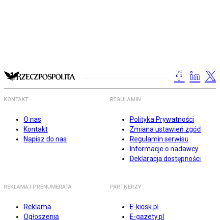
KONTAKT
REGULAMIN
O nas
Polityka Prywatności
Kontakt
Zmiana ustawień zgód
Napisz do nas
Regulamin serwisu
Informacje o nadawcy
Deklaracja dostępności
REKLAMA I PRENUMERATA
PARTNERZY
Reklama
E-kiosk.pl
Ogłoszenia
E-gazety.pl