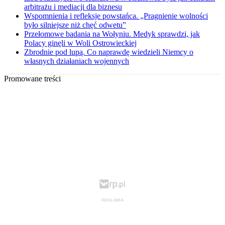
arbitrażu i mediacji dla biznesu
Wspomnienia i refleksje powstańca. „Pragnienie wolności
było silniejsze niż chęć odwetu”
Przełomowe badania na Wołyniu. Medyk sprawdzi, jak
Polacy ginęli w Woli Ostrowieckiej
Zbrodnie pod lupą. Co naprawdę wiedzieli Niemcy o
własnych działaniach wojennych
Promowane treści