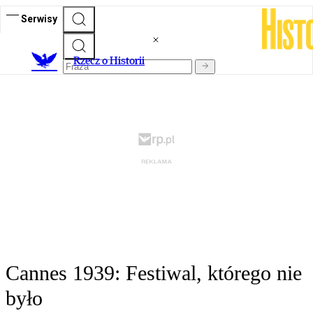
Serwisy
R
zecz o Historii
Cannes 1939: Festiwal, którego nie
było