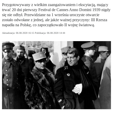
Przygotowywany z wielkim zaangażowaniem i ekscytacją, mający
trwać 20 dni pierwszy Festival de Cannes Anno Domini 1939 nigdy
się nie odbył. Przewidziane na 1 września uroczyste otwarcie
zostało odwołane z jednej, ale jakże ważnej przyczyny: III Rzesza
napadła na Polskę, co zapoczątkowało II wojnę światową.
Aktualizacja:
06.08.2020 16:15
Publikacja:
06.08.2020 14:44