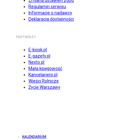
Zmiana ustawień zgód
Regulamin serwisu
Informacje o nadawcy
Deklaracja dostępności
PARTNERZY
E-kiosk.pl
E-gazety.pl
Nexto.pl
Mała księgowość
Kancelarierp.pl
Wieści Rolnicze
Życie Warszawy
KALENDARIUM