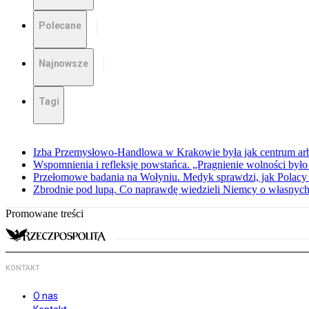
Polecane
Najnowsze
Tagi
Izba Przemysłowo-Handlowa w Krakowie była jak centrum arbit
Wspomnienia i refleksje powstańca. „Pragnienie wolności było 
Przełomowe badania na Wołyniu. Medyk sprawdzi, jak Polacy 
Zbrodnie pod lupą. Co naprawdę wiedzieli Niemcy o własnych
Promowane treści
KONTAKT
O nas