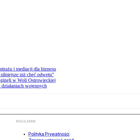
rażu i mediacji dla biznesu
silniejsze niż chęć odwetu”
ginęli w Woli Ostrowieckiej
 działaniach wojennych
REGULAMIN
Polityka Prywatności