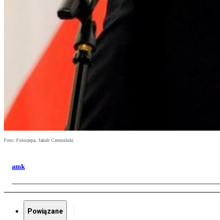
Foto: Fotorzepa, Jakub Czermiński
amk
Powiązane