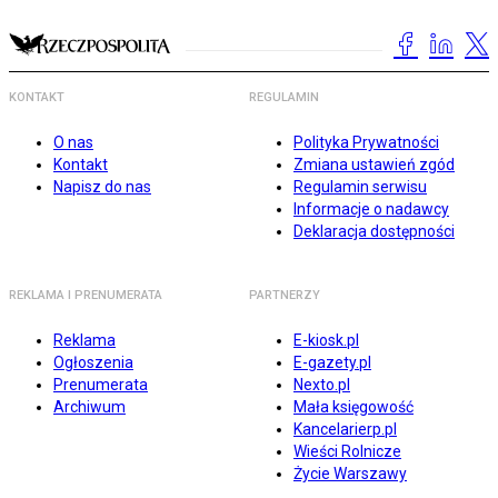
KONTAKT
REGULAMIN
O nas
Polityka Prywatności
Kontakt
Zmiana ustawień zgód
Napisz do nas
Regulamin serwisu
Informacje o nadawcy
Deklaracja dostępności
REKLAMA I PRENUMERATA
PARTNERZY
Reklama
E-kiosk.pl
Ogłoszenia
E-gazety.pl
Prenumerata
Nexto.pl
Archiwum
Mała księgowość
Kancelarierp.pl
Wieści Rolnicze
Życie Warszawy