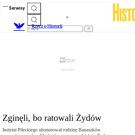
Serwisy
R
zecz o Historii
Zginęli, bo ratowali Żydów
Instytut Pileckiego uhonorował rodzinę Banaszków