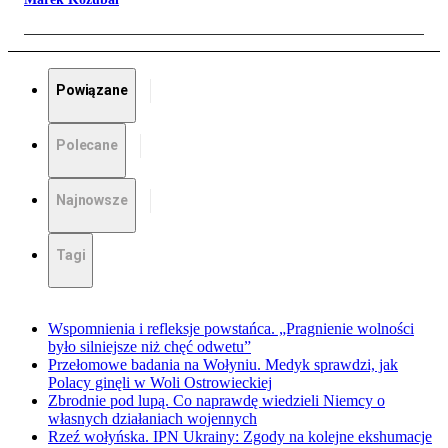
Powiązane
Polecane
Najnowsze
Tagi
Wspomnienia i refleksje powstańca. „Pragnienie wolności
było silniejsze niż chęć odwetu”
Przełomowe badania na Wołyniu. Medyk sprawdzi, jak
Polacy ginęli w Woli Ostrowieckiej
Zbrodnie pod lupą. Co naprawdę wiedzieli Niemcy o
własnych działaniach wojennych
Rzeź wołyńska. IPN Ukrainy: Zgody na kolejne ekshumacje