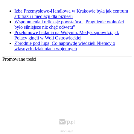
Izba Przemysłowo-Handlowa w Krakowie była jak centrum
arbitrażu i mediacji dla biznesu
Wspomnienia i refleksje powstańca. „Pragnienie wolności
było silniejsze niż chęć odwetu”
Przełomowe badania na Wołyniu. Medyk sprawdzi, jak
Polacy ginęli w Woli Ostrowieckiej
Zbrodnie pod lupą. Co naprawdę wiedzieli Niemcy o
własnych działaniach wojennych
Promowane treści