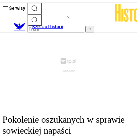
Serwisy
R
zecz o Historii
Pokolenie oszukanych w sprawie
sowieckiej napaści