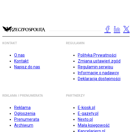
KONTAKT
REGULAMIN
O nas
Polityka Prywatności
Kontakt
Zmiana ustawień zgód
Napisz do nas
Regulamin serwisu
Informacje o nadawcy
Deklaracja dostępności
REKLAMA I PRENUMERATA
PARTNERZY
Reklama
E-kiosk.pl
Ogłoszenia
E-gazety.pl
Prenumerata
Nexto.pl
Archiwum
Mała księgowość
Kancelarierp.pl