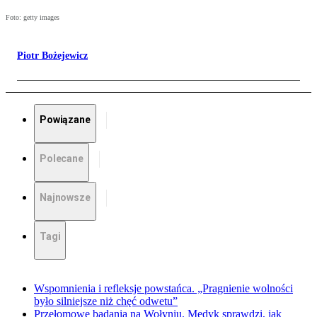
Foto: getty images
Piotr Bożejewicz
Powiązane
Polecane
Najnowsze
Tagi
Wspomnienia i refleksje powstańca. „Pragnienie wolności
było silniejsze niż chęć odwetu”
Przełomowe badania na Wołyniu. Medyk sprawdzi, jak