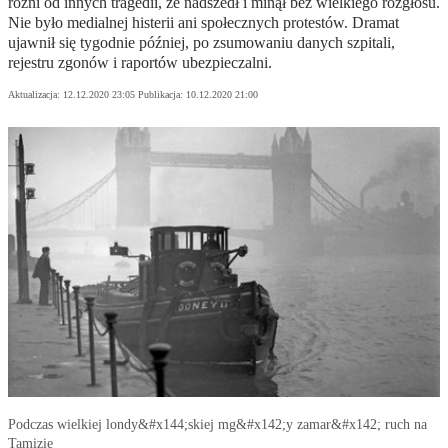
różni od innych tragedii, że nadszedł i minął bez wielkiego rozgłosu.
Nie było medialnej histerii ani społecznych protestów. Dramat
ujawnił się tygodnie później, po zsumowaniu danych szpitali,
rejestru zgonów i raportów ubezpieczalni.
Aktualizacja:
12.12.2020 23:05
Publikacja:
10.12.2020 21:00
Podczas wielkiej londy&#x144;skiej mg&#x142;y zamar&#x142; ruch na
Tamizie