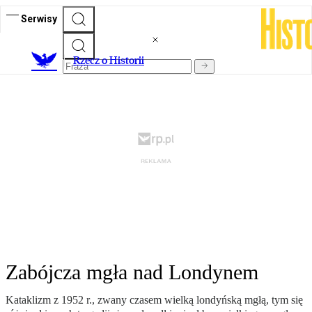
Serwisy
R
zecz o Historii
Zabójcza mgła nad Londynem
Kataklizm z 1952 r., zwany czasem wielką londyńską mgłą, tym się