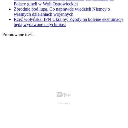
Polacy ginęli w Woli Ostrowieckiej
Zbrodnie pod lupą. Co naprawdę wiedzieli Niemcy o
własnych działaniach wojennych
Rzeź wołyńska. IPN Ukrainy: Zgody na kolejne ekshumacje
będą wydawane natychmiast
Promowane treści