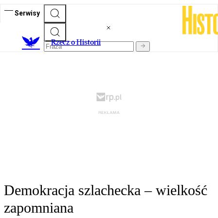
Serwisy
R
zecz o Historii
Demokracja szlachecka – wielkość
zapomniana