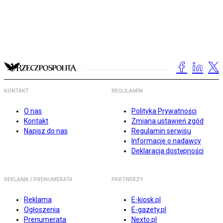
KONTAKT
REGULAMIN
O nas
Polityka Prywatności
Kontakt
Zmiana ustawień zgód
Napisz do nas
Regulamin serwisu
Informacje o nadawcy
Deklaracja dostępności
REKLAMA I PRENUMERATA
PARTNERZY
Reklama
E-kiosk.pl
Ogłoszenia
E-gazety.pl
Prenumerata
Nexto.pl