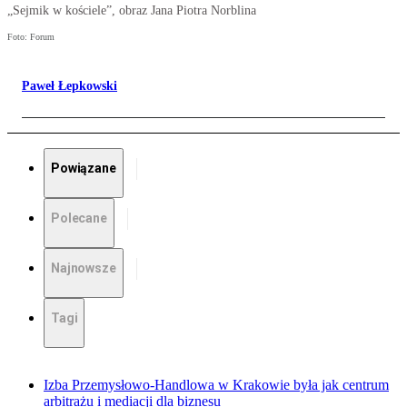
„Sejmik w kościele”, obraz Jana Piotra Norblina
Foto: Forum
Paweł Łepkowski
Powiązane
Polecane
Najnowsze
Tagi
Izba Przemysłowo-Handlowa w Krakowie była jak centrum
arbitrażu i mediacji dla biznesu