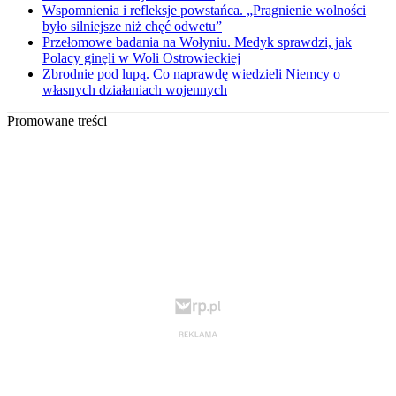
Wspomnienia i refleksje powstańca. „Pragnienie wolności
było silniejsze niż chęć odwetu”
Przełomowe badania na Wołyniu. Medyk sprawdzi, jak
Polacy ginęli w Woli Ostrowieckiej
Zbrodnie pod lupą. Co naprawdę wiedzieli Niemcy o
własnych działaniach wojennych
Promowane treści