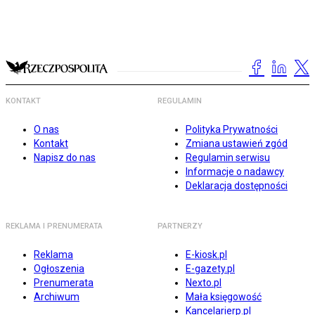
KONTAKT
REGULAMIN
O nas
Polityka Prywatności
Kontakt
Zmiana ustawień zgód
Napisz do nas
Regulamin serwisu
Informacje o nadawcy
Deklaracja dostępności
REKLAMA I PRENUMERATA
PARTNERZY
Reklama
E-kiosk.pl
Ogłoszenia
E-gazety.pl
Prenumerata
Nexto.pl
Archiwum
Mała księgowość
Kancelarierp.pl