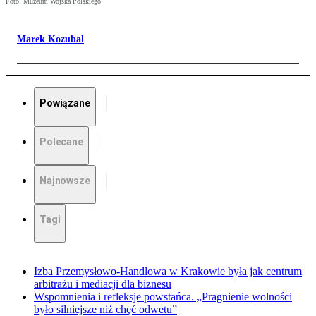
Foto: Muzeum Wojska Polskiego
Marek Kozubal
Powiązane
Polecane
Najnowsze
Tagi
Izba Przemysłowo-Handlowa w Krakowie była jak centrum
arbitrażu i mediacji dla biznesu
Wspomnienia i refleksje powstańca. „Pragnienie wolności
było silniejsze niż chęć odwetu”