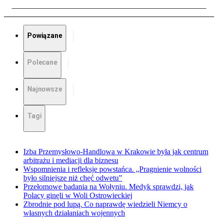
Powiązane
Polecane
Najnowsze
Tagi
Izba Przemysłowo-Handlowa w Krakowie była jak centrum
arbitrażu i mediacji dla biznesu
Wspomnienia i refleksje powstańca. „Pragnienie wolności
było silniejsze niż chęć odwetu”
Przełomowe badania na Wołyniu. Medyk sprawdzi, jak
Polacy ginęli w Woli Ostrowieckiej
Zbrodnie pod lupą. Co naprawdę wiedzieli Niemcy o
własnych działaniach wojennych