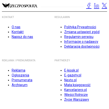
KONTAKT
REGULAMIN
O nas
Polityka Prywatności
Kontakt
Zmiana ustawień zgód
Napisz do nas
Regulamin serwisu
Informacje o nadawcy
Deklaracja dostępności
REKLAMA I PRENUMERATA
PARTNERZY
Reklama
E-kiosk.pl
Ogłoszenia
E-gazety.pl
Prenumerata
Nexto.pl
Archiwum
Mała księgowość
Kancelarierp.pl
Wieści Rolnicze
Życie Warszawy