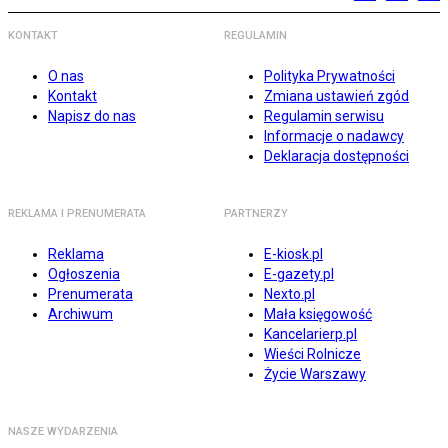
KONTAKT
REGULAMIN
O nas
Polityka Prywatności
Kontakt
Zmiana ustawień zgód
Napisz do nas
Regulamin serwisu
Informacje o nadawcy
Deklaracja dostępności
REKLAMA I PRENUMERATA
PARTNERZY
Reklama
E-kiosk.pl
Ogłoszenia
E-gazety.pl
Prenumerata
Nexto.pl
Archiwum
Mała księgowość
Kancelarierp.pl
Wieści Rolnicze
Życie Warszawy
NASZE WYDARZENIA