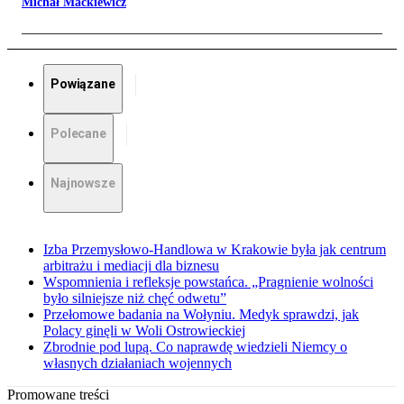
Michał Mackiewicz
Powiązane
Polecane
Najnowsze
Izba Przemysłowo-Handlowa w Krakowie była jak centrum
arbitrażu i mediacji dla biznesu
Wspomnienia i refleksje powstańca. „Pragnienie wolności
było silniejsze niż chęć odwetu”
Przełomowe badania na Wołyniu. Medyk sprawdzi, jak
Polacy ginęli w Woli Ostrowieckiej
Zbrodnie pod lupą. Co naprawdę wiedzieli Niemcy o
własnych działaniach wojennych
Promowane treści