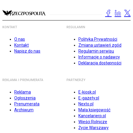
KONTAKT
REGULAMIN
O nas
Polityka Prywatności
Kontakt
Zmiana ustawień zgód
Napisz do nas
Regulamin serwisu
Informacje o nadawcy
Deklaracja dostępności
REKLAMA I PRENUMERATA
PARTNERZY
Reklama
E-kiosk.pl
Ogłoszenia
E-gazety.pl
Prenumerata
Nexto.pl
Archiwum
Mała księgowość
Kancelarierp.pl
Wieści Rolnicze
Życie Warszawy