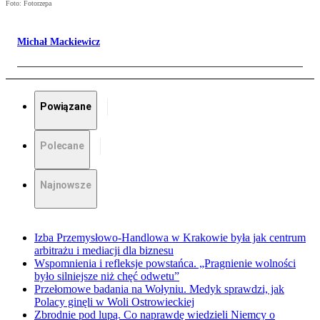
Foto: Fotorzepa
Michał Mackiewicz
Powiązane
Polecane
Najnowsze
Izba Przemysłowo-Handlowa w Krakowie była jak centrum
arbitrażu i mediacji dla biznesu
Wspomnienia i refleksje powstańca. „Pragnienie wolności
było silniejsze niż chęć odwetu”
Przełomowe badania na Wołyniu. Medyk sprawdzi, jak
Polacy ginęli w Woli Ostrowieckiej
Zbrodnie pod lupą. Co naprawdę wiedzieli Niemcy o