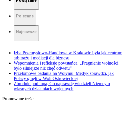
Powiązane
Polecane
Najnowsze
Izba Przemysłowo-Handlowa w Krakowie była jak centrum
arbitrażu i mediacji dla biznesu
Wspomnienia i refleksje powstańca. „Pragnienie wolności
było silniejsze niż chęć odwetu”
Przełomowe badania na Wołyniu. Medyk sprawdzi, jak
Polacy ginęli w Woli Ostrowieckiej
Zbrodnie pod lupą. Co naprawdę wiedzieli Niemcy o
własnych działaniach wojennych
Promowane treści