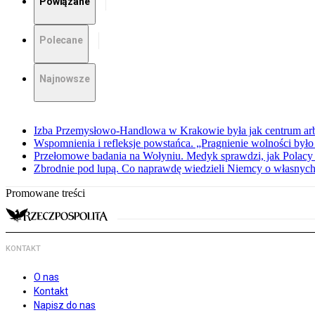
Powiązane
Polecane
Najnowsze
Izba Przemysłowo-Handlowa w Krakowie była jak centrum arbit
Wspomnienia i refleksje powstańca. „Pragnienie wolności było 
Przełomowe badania na Wołyniu. Medyk sprawdzi, jak Polacy 
Zbrodnie pod lupą. Co naprawdę wiedzieli Niemcy o własnych
Promowane treści
KONTAKT
O nas
Kontakt
Napisz do nas