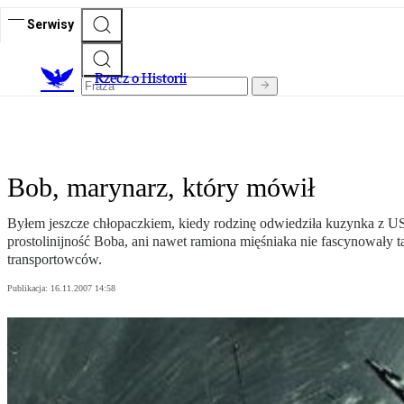
Serwisy
R
zecz o Historii
Bob, marynarz, który mówił
Byłem jeszcze chłopaczkiem, kiedy rodzinę odwiedziła kuzynka z US
prostolinijność Boba, ani nawet ramiona mięśniaka nie fascynowały
transportowców.
Publikacja:
16.11.2007 14:58