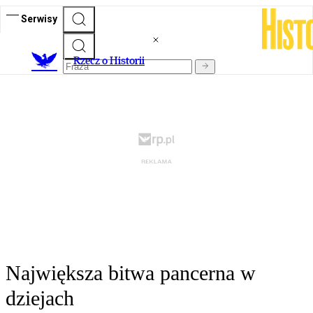
Serwisy
R
zecz o Historii
Największa bitwa pancerna w
dziejach