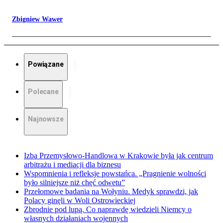
Zbigniew Wawer
Powiązane
Polecane
Najnowsze
Izba Przemysłowo-Handlowa w Krakowie była jak centrum
arbitrażu i mediacji dla biznesu
Wspomnienia i refleksje powstańca. „Pragnienie wolności
było silniejsze niż chęć odwetu”
Przełomowe badania na Wołyniu. Medyk sprawdzi, jak
Polacy ginęli w Woli Ostrowieckiej
Zbrodnie pod lupą. Co naprawdę wiedzieli Niemcy o
własnych działaniach wojennych