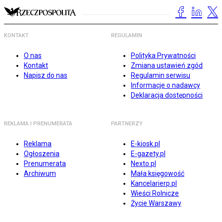
KONTAKT
REGULAMIN
O nas
Polityka Prywatności
Kontakt
Zmiana ustawień zgód
Napisz do nas
Regulamin serwisu
Informacje o nadawcy
Deklaracja dostępności
REKLAMA I PRENUMERATA
PARTNERZY
Reklama
E-kiosk.pl
Ogłoszenia
E-gazety.pl
Prenumerata
Nexto.pl
Archiwum
Mała księgowość
Kancelarierp.pl
Wieści Rolnicze
Życie Warszawy