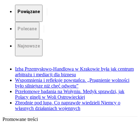
Powiązane
Polecane
Najnowsze
Izba Przemysłowo-Handlowa w Krakowie była jak centrum
arbitrażu i mediacji dla biznesu
Wspomnienia i refleksje powstańca. „Pragnienie wolności
było silniejsze niż chęć odwetu”
Przełomowe badania na Wołyniu. Medyk sprawdzi, jak
Polacy ginęli w Woli Ostrowieckiej
Zbrodnie pod lupą. Co naprawdę wiedzieli Niemcy o
własnych działaniach wojennych
Promowane treści