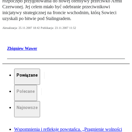
rozpoczęło przygotowania do nowej ofensywy przeciwko Armii
Czerwonej. Jej celem miało być odebranie przeciwnikowi
inicjatywy strategicznej na froncie wschodnim, którą Sowieci
uzyskali po bitwie pod Stalingradem.
Aktualizacja:
25.11.2007 18:42
Publikacja:
23.11.2007 11:52
Zbigniew Wawer
Powiązane
Polecane
Najnowsze
Wspomnienia i refleksje powstańca. „Pragnienie wolności