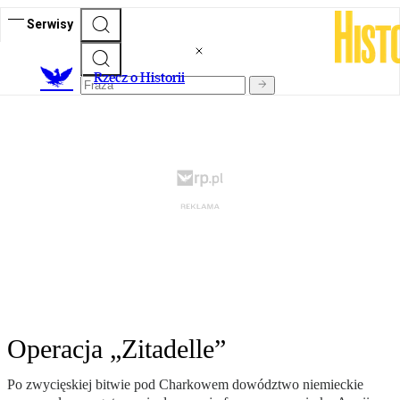
Serwisy
R
zecz o Historii
Operacja „Zitadelle”
Po zwycięskiej bitwie pod Charkowem dowództwo niemieckie