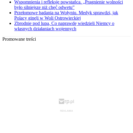
Wspomnienia i refleksje powstańca. „Pragnienie wolności
było silniejsze niż chęć odwetu”
Przełomowe badania na Wołyniu. Medyk sprawdzi, jak
Polacy ginęli w Woli Ostrowieckiej
Zbrodnie pod lupą. Co naprawdę wiedzieli Niemcy o
własnych działaniach wojennych
Promowane treści