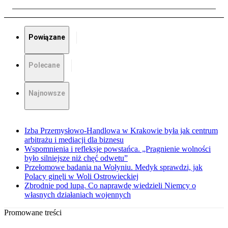
Powiązane
Polecane
Najnowsze
Izba Przemysłowo-Handlowa w Krakowie była jak centrum
arbitrażu i mediacji dla biznesu
Wspomnienia i refleksje powstańca. „Pragnienie wolności
było silniejsze niż chęć odwetu”
Przełomowe badania na Wołyniu. Medyk sprawdzi, jak
Polacy ginęli w Woli Ostrowieckiej
Zbrodnie pod lupą. Co naprawdę wiedzieli Niemcy o
własnych działaniach wojennych
Promowane treści