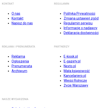
KONTAKT
REGULAMIN
O nas
Polityka Prywatności
Kontakt
Zmiana ustawień zgód
Napisz do nas
Regulamin serwisu
Informacje o nadawcy
Deklaracja dostępności
REKLAMA I PRENUMERATA
PARTNERZY
Reklama
E-kiosk.pl
Ogłoszenia
E-gazety.pl
Prenumerata
Nexto.pl
Archiwum
Mała księgowość
Kancelarierp.pl
Wieści Rolnicze
Życie Warszawy
NASZE WYDARZENIA